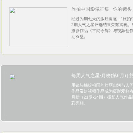
旅拍中国影像征集 | 你的镜头，
经过为期七天的激烈角逐，“旅拍
1017)
2期人气之星评选结果荣耀揭晓。
摄影作品《古韵今辉》与视频创作
期双璧。
每周人气之星·月榜(第6月) 
用镜头捕捉祖国的壮丽山河与人
划
作品及短视频作品成为摄影爱好者
月榜（21期-24期）摄影人气作
彩亮相。