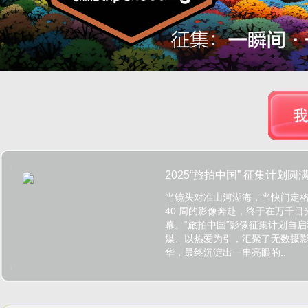
2025“旅拍中国” 征集计划
当镜头对准山河湖海，当快门定
河之约​
40 周的影像奔赴，终于在万千
幕。“旅拍中国”影像征集计划自
媒、以热爱为引，汇聚了无数摄
华，最终沉淀出一串亮眼的..