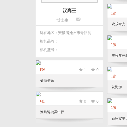
汉高王
1张
博士生
欢乐时光
所在地区：安徽省池州市青阳县
相机品牌：
1张
相机型号：
丰收笑开
1
0
1张
1张
虾塘捕光
花海游
0
0
1张
1张
渔翁鹭鹚雾中行
百家宴里