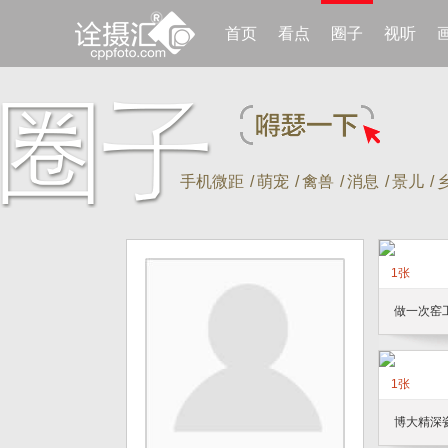
首页
看点
圈子
视听
手机微距
/
萌宠
/
禽兽
/
消息
/
景儿
/
1张
做一次窑
1张
博大精深