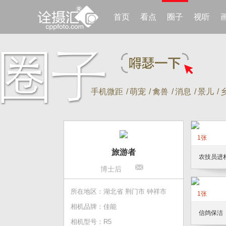
首页
看点
圈子
视听
手机微距
/
萌宠
/
禽兽
/
消息
/
景儿
/
1张
旅游者
农技员进
博士后
所在地区：湖北省 荆门市 钟祥市
1张
相机品牌：佳能
信鸽保洁
相机型号：R5