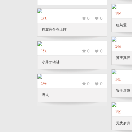
1张
0
0
1张
红与蓝
锣鼓家什齐上阵
1张
0
0
1张
狮王真容
小秀才猜谜
1张
0
0
1张
安全屏障
野火
1张
无忧岁月