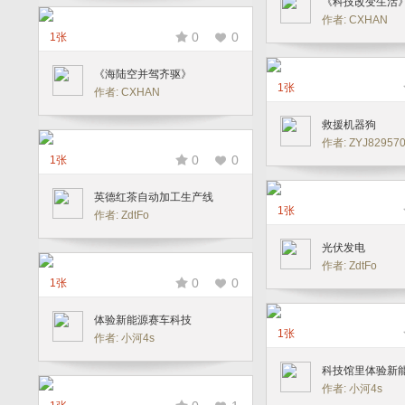
《科技改变生活
作者: CXHAN
0
0
1张
《海陆空并驾齐驱》
1张
作者: CXHAN
救援机器狗
作者: ZYJ82957
0
0
1张
英德红茶自动加工生产线
1张
作者: ZdtFo
光伏发电
作者: ZdtFo
0
0
1张
体验新能源赛车科技
1张
作者: 小河4s
科技馆里体验新
作者: 小河4s