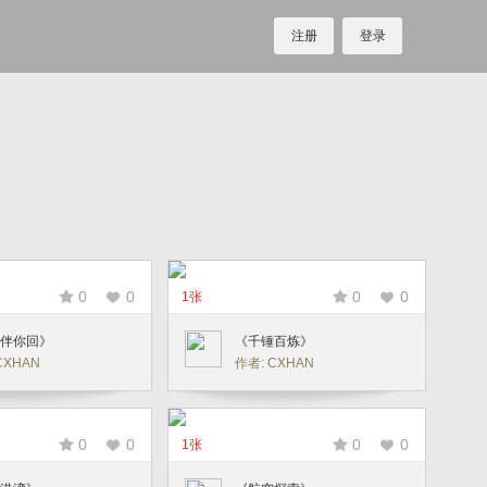
注册
登录
0
0
0
0
1张
伴你回》
《千锤百炼》
CXHAN
作者: CXHAN
0
0
0
0
1张