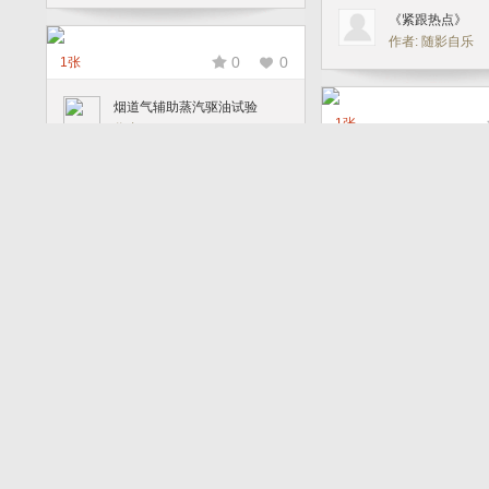
《紧跟热点》
作者: 随影自乐
0
0
1张
烟道气辅助蒸汽驱油试验
1张
作者: jiyutao305619
数智城居展示厅
作者: 金广良123
0
0
1张
拍了个报
1张
作者: 品茶论道
青春之歌
作者: 初级爱好者
0
0
1张
《遛狗》
1张
作者: pb501t
《打造国之重器
作者: 陆uncle