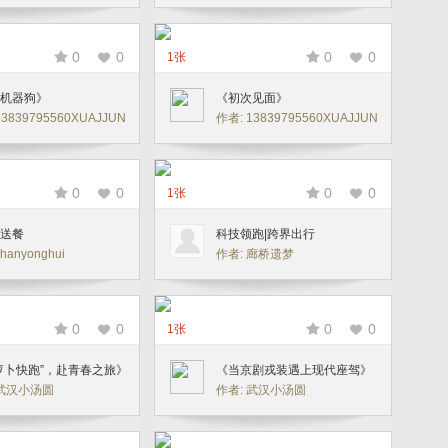
0
0
0
0
1张
机器狗》
《初次见面》
13839795560XUAJJUN
作者: 13839795560XUAJJUN
0
0
0
0
1张
送餐
科技领跑|跨界出行
hanyonghui
作者: 廊桥遗梦
0
0
0
0
1张
萝卜快跑”，赴青春之旅》
《当京剧戎装遇上现代座驾》
 武汉小汤圆
作者: 武汉小汤圆