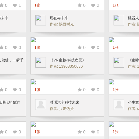
0
1
0
2
1张
1张
与未来
现在与未来
机器人
作者: 陕西时光
作者:
0
0
0
0
1张
1张
人驾驶，一瞬千
《VR童趣·科技次元》
《童眸
作者: 13908350636
作者: 1
0
0
0
0
1张
1张
与现代的邂逅
对话汽车科技未来
小生意
作者: 兵走边摄
作者: c
0
0
0
0
1张
1张