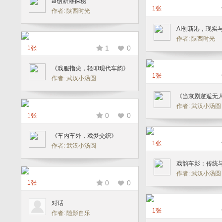
ai创新港探秘
1张
作者: 陕西时光
AI创新港，现实
作者: 陕西时光
1
0
1张
《戏服指尖，轻叩现代车韵》
1张
作者: 武汉小汤圆
《当京剧邂逅无
年》
作者: 武汉小汤圆
0
0
1张
《车内车外，戏梦交织》
1张
作者: 武汉小汤圆
戏韵车影：传统
作者: 武汉小汤圆
0
0
1张
对话
1张
作者: 随影自乐