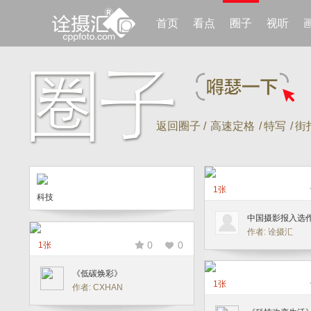
首页
看点
圈子
视听
返回圈子 /
高速定格
/
特写
/
街
1张
科技
中国摄影报入选
作者: 诠摄汇
0
0
1张
《低碳焕彩》
1张
作者: CXHAN