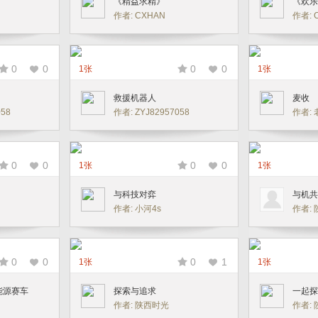
》
《精益求精》
《欢乐
作者: CXHAN
作者: 
0
0
0
0
1张
1张
救援机器人
麦收
058
作者: ZYJ82957058
作者:
0
0
0
0
1张
1张
与科技对弈
与机共
作者: 小河4s
作者:
0
0
0
1
1张
1张
能源赛车
探索与追求
一起探
作者: 陕西时光
作者: