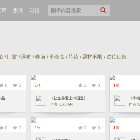
画廊
影展
订报
拍
/
门窗
/
瀑布
/
赛场
/
平稳性
/
荷花
/
题材不限
/ 过往征集
0
0
0
0
1张
1张
作品
《让世界爱上中国造》
《幸福
作者: CXHAN
作者: 
0
0
0
0
1张
1张