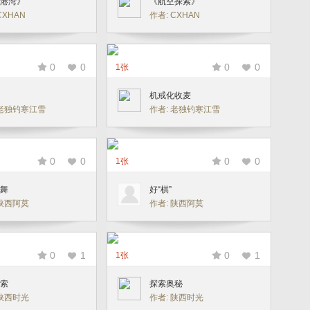
港湾》
《航空探索》
CXHAN
作者: CXHAN
0
0
0
0
1张
机戒化收麦
 老独钓寒江雪
作者: 老独钓寒江雪
0
0
0
0
1张
舞
好“棋”
 陕西阿莫
作者: 陕西阿莫
0
1
0
1
1张
索
探索奥秘
 陕西时光
作者: 陕西时光