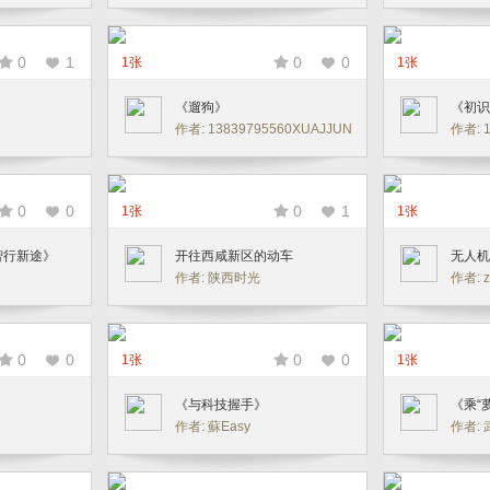
0
1
0
0
1张
1张
《遛狗》
《初识
作者: 13839795560XUAJJUN
作者: 
0
0
0
1
1张
1张
智行新途》
开往西咸新区的动车
无人机
作者: 陕西时光
作者: z
0
0
0
0
1张
1张
《与科技握手》
《乘“
作者: 蘇Easy
作者: