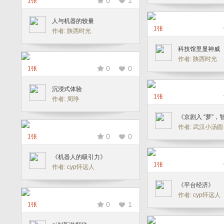
0
1
1张
人与机器的较量
1张
作者: 陕西时光
科技馆里显神威
作者: 陕西时光
0
0
1张
沉浸式体验
1张
作者: 周琤
《京剧入 “萝”，
作者: 武汉小汤圆
0
0
1张
《机器人的吸引力》
1张
作者: cyp怀远人
《平台经济》
作者: cyp怀远人
0
1
1张