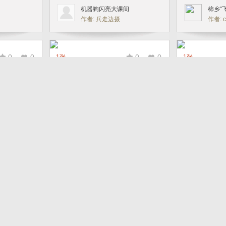
机器狗闪亮大课间
柿乡“
作者: 兵走边摄
作者: c
0
0
0
0
1张
1张
科技乡村
探索水
作者: 老独钓寒江雪
作者:
0
0
0
0
1张
1张
描绘蓝图
绿地美
作者: 初级爱好者
作者:
0
0
0
0
1张
1张
》
《机器人足球比赛》
机器人
作者: 林玉珍
作者: