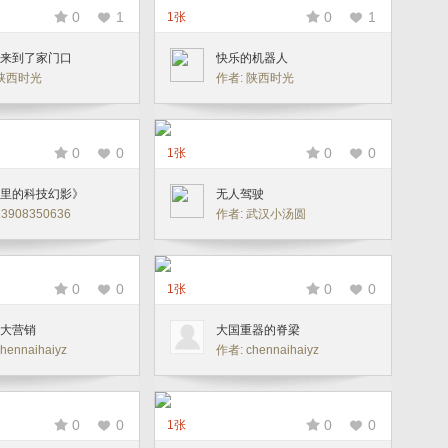
0
1
0
1
1张
来到了家门口
快乐的机器人
 陕西时光
作者: 陕西时光
0
0
0
0
1张
里的科技幻影》
无人驾驶
3908350636
作者: 武汉小汤圆
0
0
0
0
1张
大营销
大国重器的脊梁
hennaihaiyz
作者: chennaihaiyz
0
0
0
0
1张