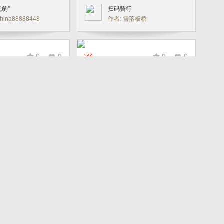
飞豹”
扫码骑行
hina88888448
作者: 雪落板桥
0
0
0
0
1张
下管道中的奥秘
《光伏停车场的新能源汽车》
 流水无迹
作者: xxkai
0
0
0
0
1张
化
科学育种
 初级爱好者
作者: 郑大光明
0
0
0
0
1张
马拉松
感受VR
 林玉珍
作者: 空灵