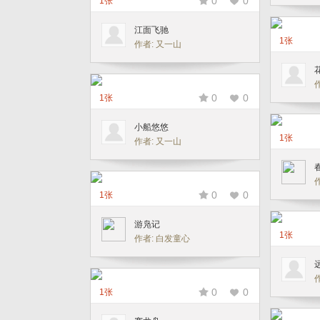
0
0
1张
江面飞驰
1张
作者: 又一山
0
0
1张
小船悠悠
1张
作者: 又一山
0
0
1张
游凫记
1张
作者: 白发童心
0
0
1张