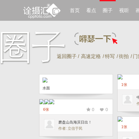
首页
看点
圈子
视听
返回圈子 /
高速定格
/
特写
/
街拍
/
门
1张
水面
0
0
6张
磨盘山岛海滨日出！
1张
作者: 立信于民