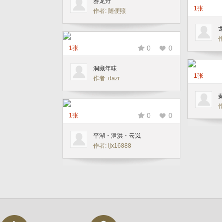
赛龙舟
1张
作者: 随便照
0
0
1张
洞藏年味
1张
作者: dazr
0
0
1张
平湖・泄洪・云岚
作者: ljx16888