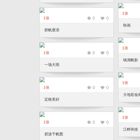
1张
0
0
1张
秋画
群帆逐浪
1张
0
0
1张
钱湖帆影
一场大雨
1张
0
0
1张
大地彩妆
定格美好
1张
0
0
1张
江畔闲坐
碧波千帆图