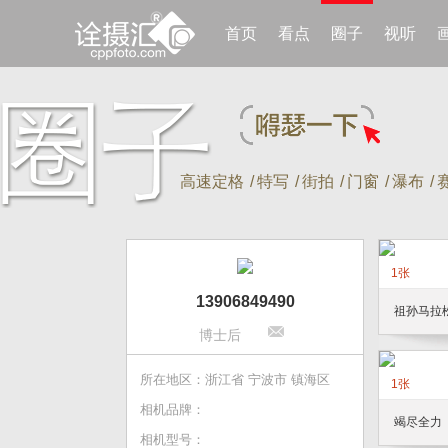
首页
看点
圈子
视听
高速定格
/
特写
/
街拍
/
门窗
/
瀑布
/
1张
13906849490
祖孙马拉
博士后
所在地区：浙江省 宁波市 镇海区
1张
相机品牌：
竭尽全力
相机型号：