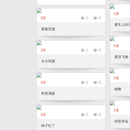
1张
0
0
1张
童车上的
浆板竞渡
1张
0
0
1张
逐浪飞驰
古今同渡
1张
0
0
1张
独舞
秋意满庭
1张
0
0
1张
绿意诗笺
柿子红了