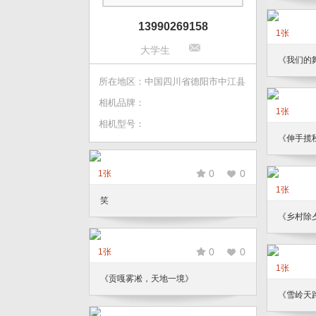
13990269158
1张
大学生
《我们的
所在地区：中国四川省德阳市中江县
相机品牌：
1张
相机型号：
《伸手揽
0
0
1张
1张
笑
《乡村除
0
0
1张
1张
《贡嘎雾凇，天地一境》
《雪岭天