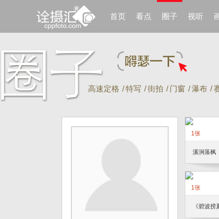
首页
看点
圈子
视听
高速定格
/
特写
/
街拍
/
门窗
/
瀑布
/
1张
溪涧落枫
1张
《碧波捞