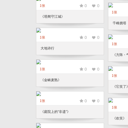
0
0
1张
1张
《塔阁守江城》
千峰拥塔
0
0
1张
1张
大地诗行
《方阵・
0
0
1张
1张
《金畴麦熟》
《它笑了
0
0
1张
1张
《庭院上的“非遗”》
《欢笑》