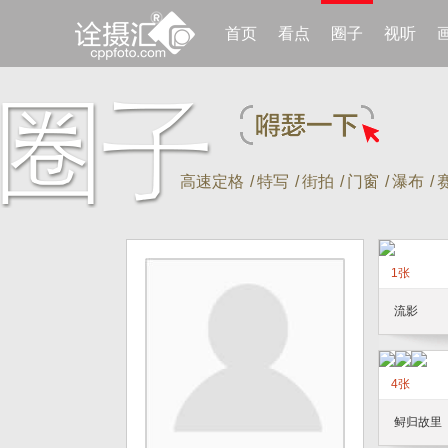
首页
看点
圈子
视听
高速定格
/
特写
/
街拍
/
门窗
/
瀑布
/
1张
流影
4张
鲟归故里