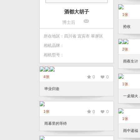
酒都大胡子
1张
博士后
抢收
所在地区：四川省 宜宾市 翠屏区
相机品牌：
2张
相机型号：
雨夜生计
0
0
4张
1张
毕业归途
一桌烟火
0
0
1张
1张
雨暮里的等待
雨中递福