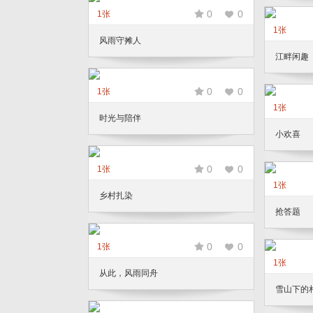
0
0
1张
1张
风雨守摊人
江畔闲趣
0
0
1张
1张
时光与陪伴
小欢喜
0
0
1张
1张
乡村扎染
抢答题
0
0
1张
1张
从此，风雨同舟
雪山下的