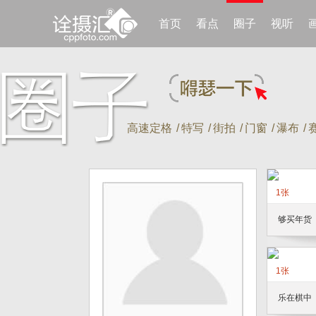
首页
看点
圈子
视听
高速定格
/
特写
/
街拍
/
门窗
/
瀑布
/
1张
够买年货
1张
乐在棋中