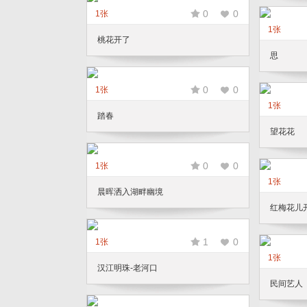
0
0
1张
1张
桃花开了
思
0
0
1张
1张
踏春
望花花
0
0
1张
1张
晨晖洒入湖畔幽境
红梅花儿
1
0
1张
1张
汉江明珠-老河口
民间艺人