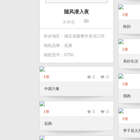
随风潜入夜
1张
大学生
秋韵
所在地区：湖北省襄樊市老河口市
相机品牌：尼康
1张
相机型号：D750
美好生活
0
0
1张
1张
中国力量
领跑
0
0
1张
1张
起跑
李子花儿