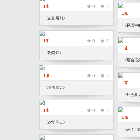
0
0
1张
1张
《赶集晨归》
《风雪中
0
0
1张
1张
《跑马灯》
《庙会盛
0
0
1张
1张
《青春聚力》
《庙会看
0
0
1张
1张
《夕阳织云》
《亲子剪