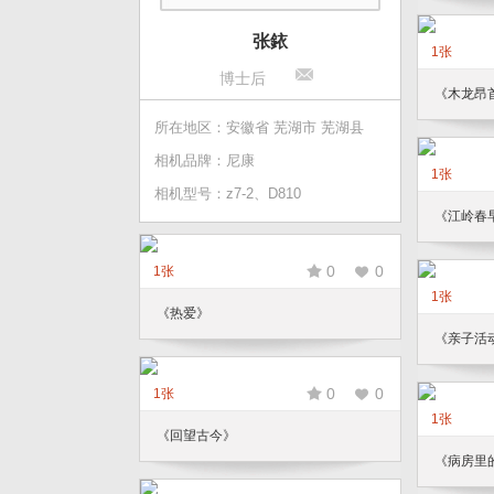
张銥
1张
博士后
《木龙昂
所在地区：安徽省 芜湖市 芜湖县
相机品牌：尼康
1张
相机型号：z7-2、D810
《江岭春
0
0
1张
1张
《热爱》
《亲子活
0
0
1张
1张
《回望古今》
《病房里