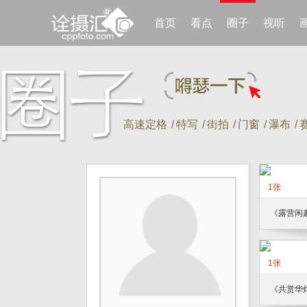
首页
看点
圈子
视听
高速定格
/
特写
/
街拍
/
门窗
/
瀑布
/
1张
《露营闲
1张
《共赏华