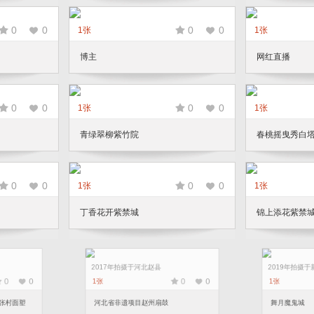
0
0
0
0
1张
1张
博主
网红直播
0
0
0
0
1张
1张
青绿翠柳紫竹院
春桃摇曳秀白
0
0
0
0
1张
1张
丁香花开紫禁城
锦上添花紫禁
2017年拍摄于河北赵县
2019年拍摄于
0
0
0
0
1张
1张
陉南张村面塑
河北省非遗项目赵州扇鼓
舞月魔鬼城