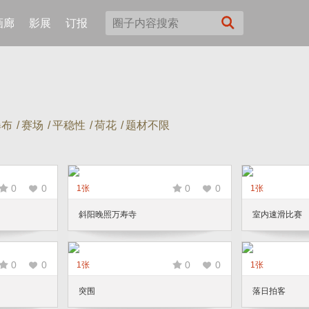
画廊
影展
订报
瀑布
/
赛场
/
平稳性
/
荷花
/
题材不限
0
0
0
0
1张
1张
斜阳晚照万寿寺
室内速滑比赛
0
0
0
0
1张
1张
突围
落日拍客