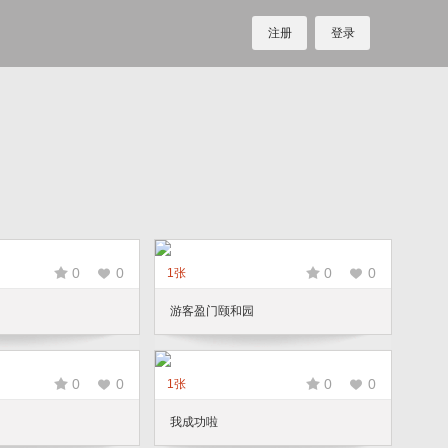
注册
登录
0
0
0
0
1张
游客盈门颐和园
0
0
0
0
1张
我成功啦