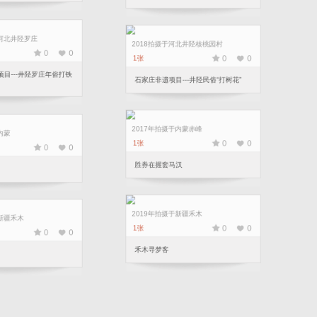
河北井陉非遗项目---“春节马火”
河北井陉罗庄
0
0
2018拍摄于河北井陉核桃园村
0
0
1张
目---井陉罗庄年俗打铁
石家庄非遗项目---井陉民俗“打树花”
内蒙赤峰
2017年拍摄于内蒙
0
0
0
0
1张
汉
万马奔腾
新疆禾木
2019年拍摄于新疆禾木
0
0
0
0
1张
人类的朋友