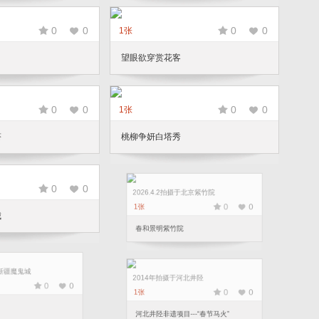
0
0
0
0
1张
望眼欲穿赏花客
0
0
0
0
1张
塔
桃柳争妍白塔秀
0
0
2026.4.2拍摄于北京紫竹院
0
0
1张
城
春和景明紫竹院
新疆魔鬼城
0
0
2014年拍摄于河北井陉
0
0
1张