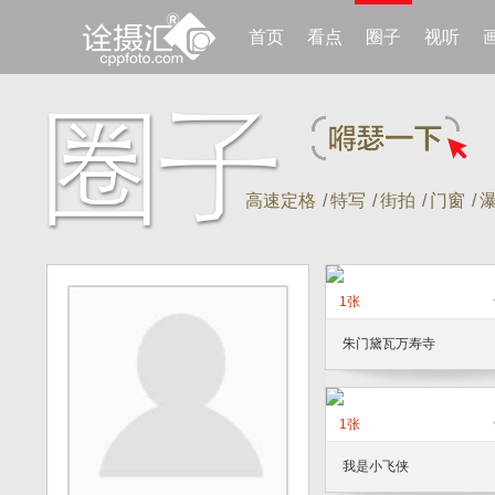
首页
看点
圈子
视听
高速定格
/
特写
/
街拍
/
门窗
/
1张
朱门黛瓦万寿寺
1张
我是小飞侠