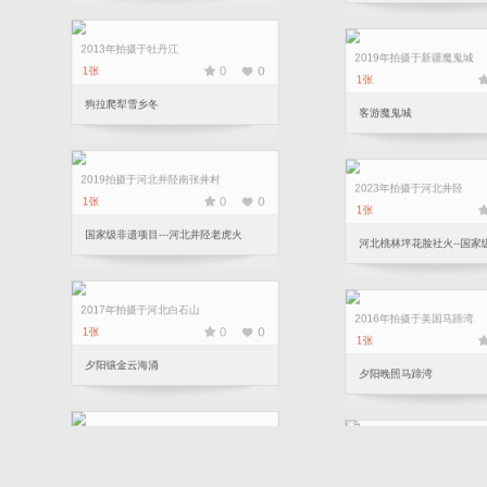
2013年拍摄于牡丹江
2019年拍摄于新疆魔鬼城
0
0
1张
1张
狗拉爬犁雪乡冬
客游魔鬼城
2019拍摄于河北井陉南张井村
2023年拍摄于河北井陉
0
0
1张
1张
国家级非遗项目---河北井陉老虎火
河北桃林坪花脸社火--国
2017年拍摄于河北白石山
2016年拍摄于美国马蹄湾
0
0
1张
1张
夕阳镶金云海涌
夕阳晚照马蹄湾