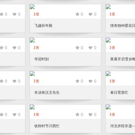
0
0
0
0
1张
1张
飞越祈年殿
情有独钟爱花
0
0
0
0
1张
1张
夺冠时刻
夜幕开启雪乡
0
0
0
0
1张
1张
冬泳铁汉王先生
春日育苗忙
0
0
0
0
1张
1张
收秋时节川西忙
河北井陉非遗-