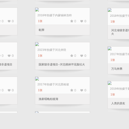
2018年拍摄于内蒙锡林浩特
2018年拍摄于
0
0
0
0
1张
1张
歇脚
河北省级非遗项
火
2023年拍摄于河北井陉
2017年拍摄于
0
0
0
0
1张
1张
家级非遗项目
国家级非遗项目--河北桃林坪花脸社火
胜券在握套马
2017年拍摄于河北西柏坡
2019年拍摄于
0
0
0
0
1张
1张
渔家唱晚柏坡湖
禾木寻梦客