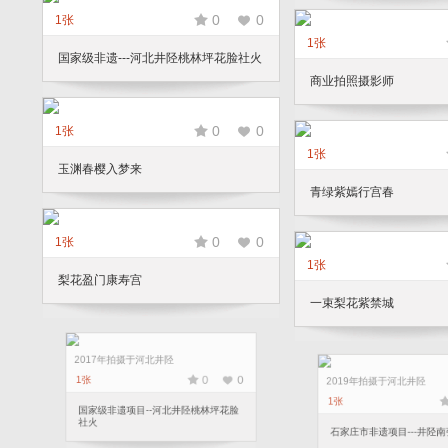
0
0
1张
1张
国家级非遗---河北井陉桃林坪花脸社火
商业拍照摄影师
0
0
1张
1张
玉渊春樱入梦来
青绿紫嫣行宫春
0
0
1张
1张
梨花盈门康寿宫
一束梨花紫禁城
2017年拍摄于河北井陉
2019年拍摄于河北井陉
0
0
1张
1张
国家级非遗项目--河北井陉桃林坪花脸
社火
石家庄市非遗项目---井