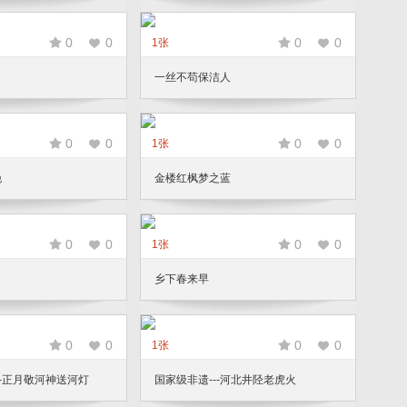
0
0
0
0
1张
日
一丝不苟保洁人
0
0
0
0
1张
晚
金楼红枫梦之蓝
0
0
0
0
1张
乡下春来早
0
0
0
0
1张
--正月敬河神送河灯
国家级非遗---河北井陉老虎火