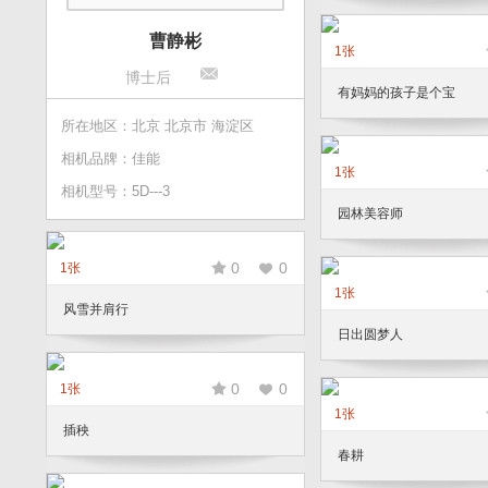
曹静彬
1张
博士后
有妈妈的孩子是个宝
所在地区：北京 北京市 海淀区
相机品牌：佳能
1张
相机型号：5D---3
园林美容师
0
0
1张
1张
风雪并肩行
日出圆梦人
0
0
1张
1张
插秧
春耕