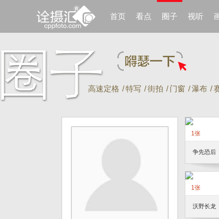
首页
看点
圈子
视听
高速定格
/
特写
/
街拍
/
门窗
/
瀑布
/
1张
争先恐后
1张
沃野长龙