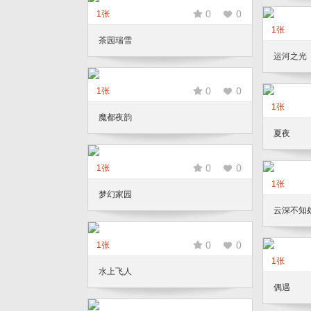
0
0
1张
1张
茶园瑞雪
运河之光
0
0
1张
1张
魔都夜韵
夏夜
0
0
1张
1张
梦幻家园
云深不知
0
0
1张
1张
水上飞人
偶遇