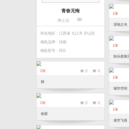
青春无悔
1张
博士后
湿地之光
所在地区：江西省 九江市 庐山区
相机品牌：佳能
1张
相机型号：5D2
快乐星期
0
0
1张
1张
耕
城市空间
0
0
1张
1张
收获
凌空飞燕