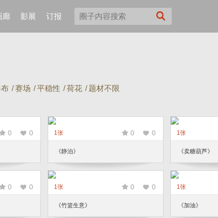
画廊
影展
订报
瀑布
/
赛场
/
平稳性
/
荷花
/
题材不限
0
0
0
0
1张
1张
《静泊》
《卖糖葫芦》
0
0
0
0
1张
1张
《竹篮生意》
《加油》