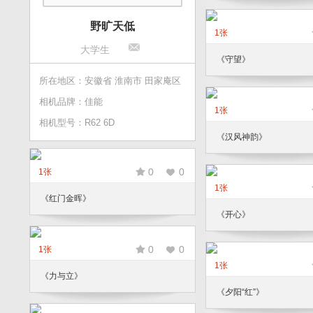
野旷天低
1张
大学生
《守望》
所在地区：安徽省 淮南市 田家庵区
相机品牌：佳能
1张
相机型号：R62 6D
《汉风神韵》
0
0
1张
1张
《红门金晖》
《开心》
0
0
1张
1张
《力与立》
《夕阳“红”》