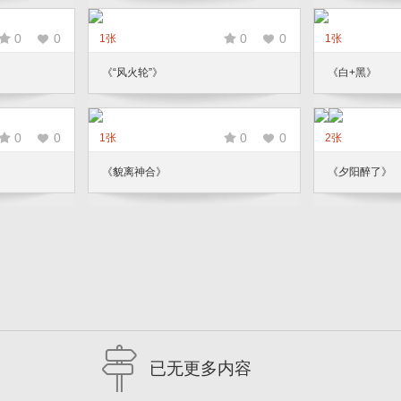
0
0
0
0
1张
1张
《“风火轮”》
《白+黑》
0
0
0
0
1张
2张
《貌离神合》
《夕阳醉了》
已无更多内容