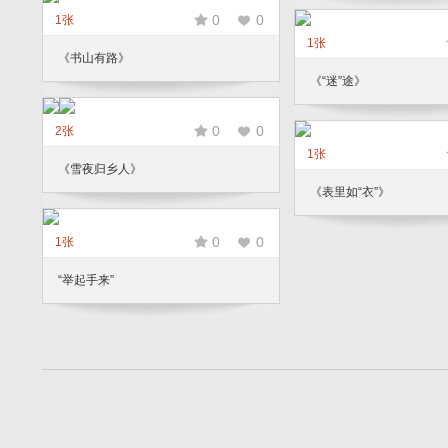
0
0
1张
1张
《书山有路》
《“迷”途》
0
0
2张
1张
《雪夜归乡人》
《表里如“衣”》
0
0
1张
“举起手来”