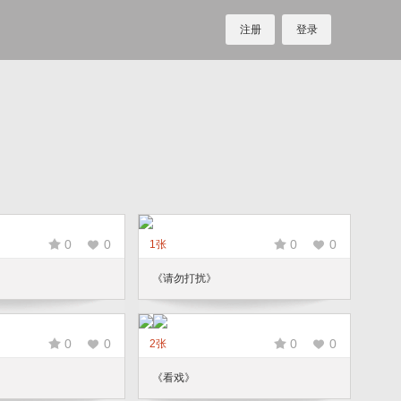
注册
登录
0
0
0
0
1张
《请勿打扰》
0
0
0
0
2张
《看戏》