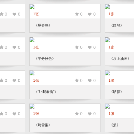
0
0
0
0
1张
1张
《屋脊鸟》
《红墙》
0
0
0
0
1张
1张
《平分秋色》
《坝上油画》
0
0
0
0
1张
1张
《“让我看看”》
《晒福》
0
0
0
0
1张
1张
《烤雪梨》
《羡》