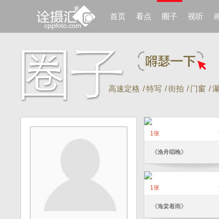
首页
看点
圈子
视听
高速定格
/
特写
/
街拍
/
门窗
/
1张
《渔舟唱晚》
1张
《海棠着雨》