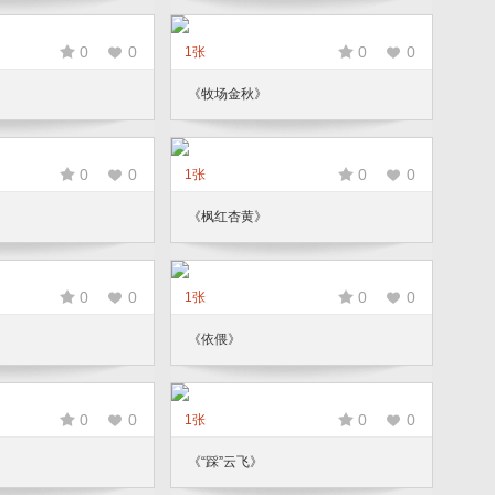
0
0
0
0
1张
《牧场金秋》
0
0
0
0
1张
《枫红杏黄》
0
0
0
0
1张
《依偎》
0
0
0
0
1张
《“踩”云飞》