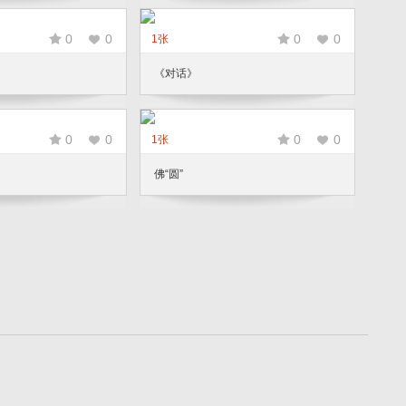
0
0
0
0
1张
《对话》
0
0
0
0
1张
佛“圆”