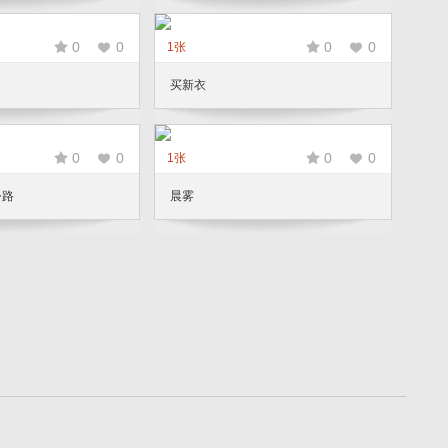
0
0
0
0
1张
买新衣
0
0
0
0
1张
公路
晨雾