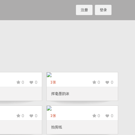
注册
登录
0
0
0
0
1张
挥毫墨韵浓
0
0
0
0
1张
拍剪纸