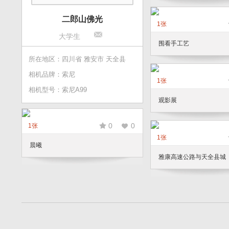
二郎山佛光
1张
大学生
围看手工艺
所在地区：四川省 雅安市 天全县
相机品牌：索尼
1张
相机型号：索尼A99
观影展
0
0
1张
1张
晨曦
雅康高速公路与天全县城