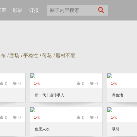
画廊
影展
订报
瀑布
/
赛场
/
平稳性
/
荷花
/
题材不限
0
0
0
0
1张
1张
新一代非遗传承人
养鱼池
0
0
0
0
1张
1张
鱼肥人欢
吸引