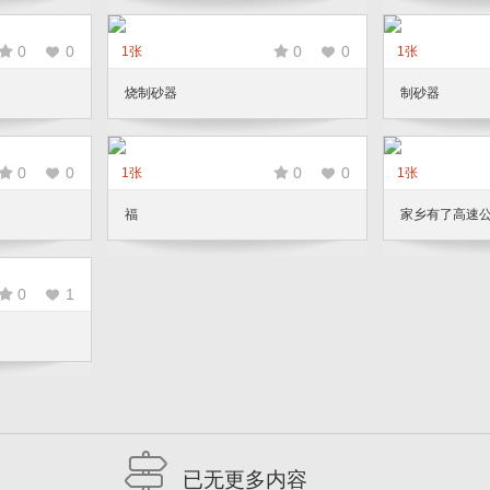
0
0
0
0
1张
1张
烧制砂器
制砂器
0
0
0
0
1张
1张
福
家乡有了高速
0
1
已无更多内容