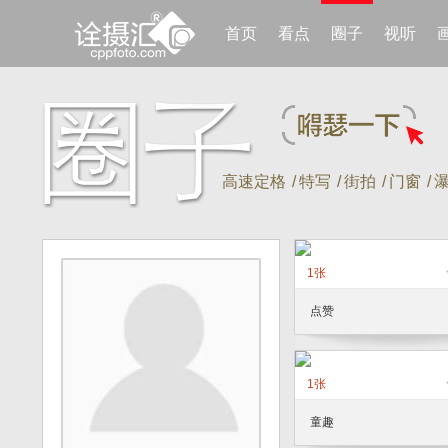
首页
看点
圈子
视听
高速定格
/
特写
/
街拍
/
门窗
/
1张
点赞
1张
童趣