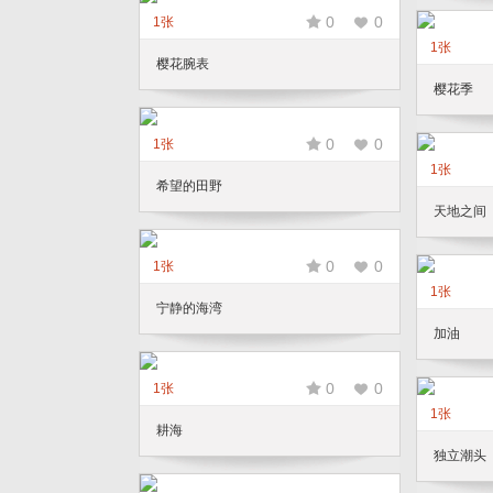
0
0
1张
1张
樱花腕表
樱花季
0
0
1张
1张
希望的田野
天地之间
0
0
1张
1张
宁静的海湾
加油
0
0
1张
1张
耕海
独立潮头