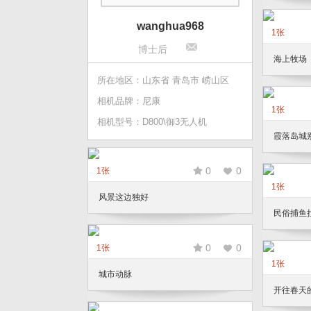
wanghua968
1张
博士后
海上牧场
所在地区：山东省 青岛市 崂山区
相机品牌：尼康
1张
相机型号：D800\御3无人机
霞落岛城
0
0
1张
1张
风景这边独好
民俗捕鱼
0
0
1张
1张
城市动脉
开往春天