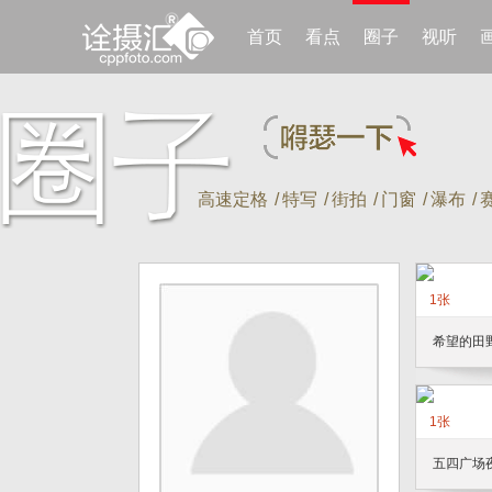
首页
看点
圈子
视听
高速定格
/
特写
/
街拍
/
门窗
/
瀑布
/
1张
希望的田
1张
五四广场