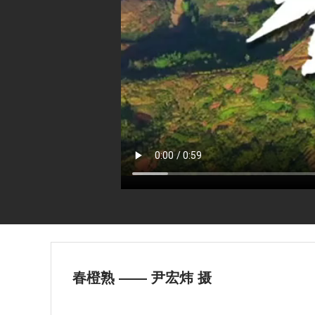
春橙熟 —— 尹宏炜 摄