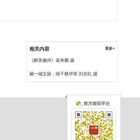
相关内容
更多+
《醉美徽州》葛寿鹏 摄
藏一城文脉，续千载华章 刘东红 摄