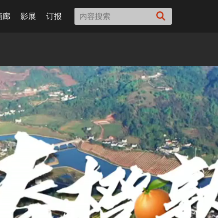
画廊
影展
订报