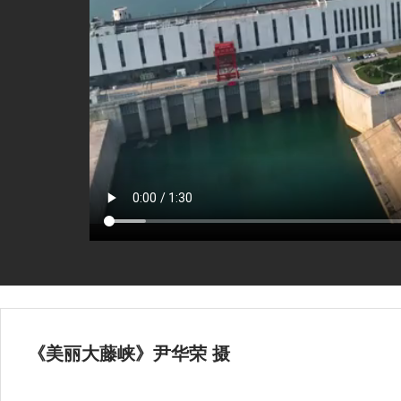
《美丽大藤峡》尹华荣 摄