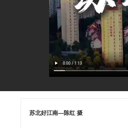
苏北好江南—陈红 摄