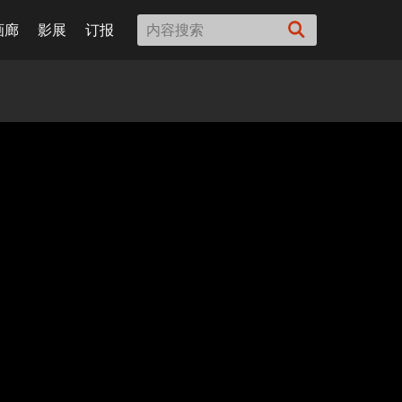
画廊
影展
订报