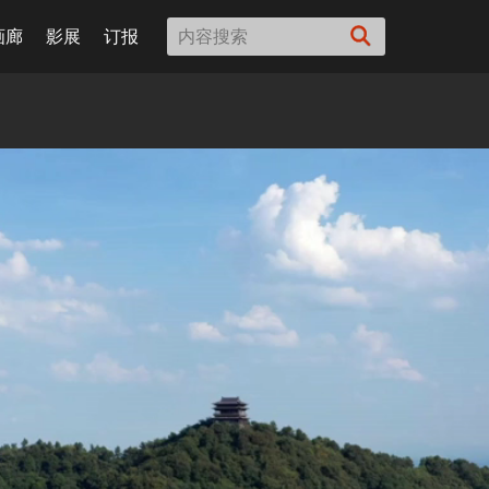
画廊
影展
订报