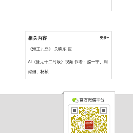
相关内容
更多+
《海王九岛》 关晓东 摄
AI《豫见十二时辰》视频 作者：赵一宁、周
懿姗、杨桢