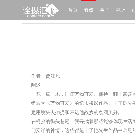
首页
看点
圈子
视听
作者：贾江凡
阐述：
一花一草一木，世间万物可爱。保持一颗丰富善
组名为《万物可爱》的纪实摄影作品。丰子恺先
定用镜头去捕捉和表达他故乡的点滴美好。
在桐乡的街头巷尾，我寻找着那些能够体现生活
们安详的神情，这些都是丰子恺先生作品中常见