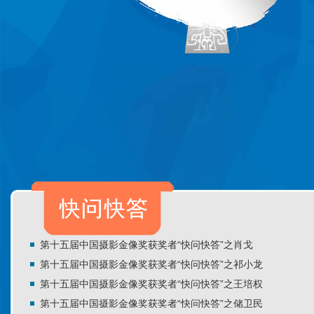
第十五届中国摄影金像奖获奖者“快问快答”之肖戈
第十五届中国摄影金像奖获奖者“快问快答”之祁小龙
第十五届中国摄影金像奖获奖者“快问快答”之王培权
第十五届中国摄影金像奖获奖者“快问快答”之储卫民