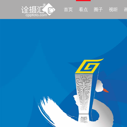
首页
看点
圈子
视听