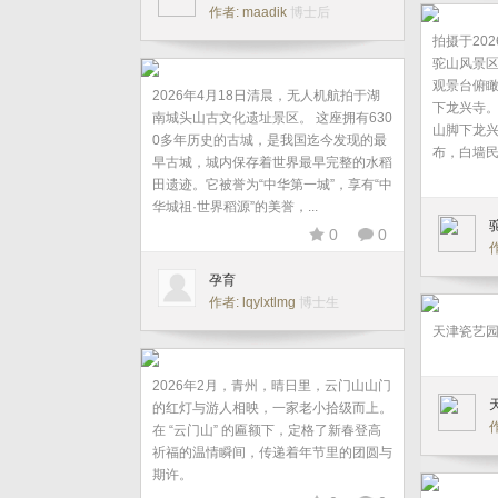
作者: maadik
博士后
拍摄于20
驼山风景区
观景台俯
2026年4月18日清晨，无人机航拍于湖
下龙兴寺
南城头山古文化遗址景区。 这座拥有630
山脚下龙
0多年历史的古城，是我国迄今发现的最
布，白墙民
早古城，城内保存着世界最早完整的水稻
田遗迹。它被誉为“中华第一城”，享有“中
华城祖·世界稻源”的美誉，...
0
0
作
孕育
作者: lqylxtlmg
博士生
天津瓷艺
2026年2月，青州，晴日里，云门山山门
的红灯与游人相映，一家老小拾级而上。
在 “云门山” 的匾额下，定格了新春登高
祈福的温情瞬间，传递着年节里的团圆与
期许。