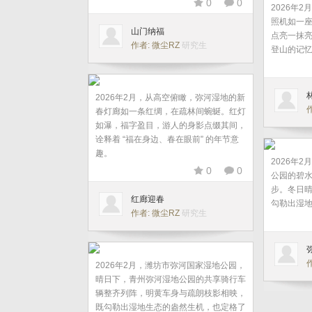
0
0
2026年
照机如一
山门纳福
点亮一抹
作者: 微尘RZ
研究生
登山的记
2026年2月，从高空俯瞰，弥河湿地的新
春灯廊如一条红绸，在疏林间蜿蜒。红灯
如瀑，福字盈目，游人的身影点缀其间，
诠释着 “福在身边、春在眼前” 的年节意
趣。
2026年
0
0
公园的碧
步。冬日
红廊迎春
勾勒出湿
作者: 微尘RZ
研究生
2026年2月，潍坊市弥河国家湿地公园，
晴日下，青州弥河湿地公园的共享骑行车
辆整齐列阵，明黄车身与疏朗枝影相映，
既勾勒出湿地生态的盎然生机，也定格了