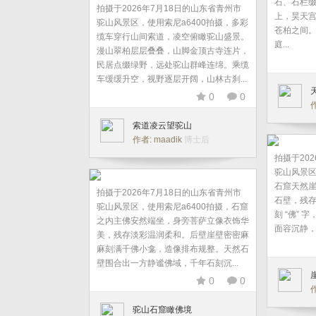
石、石栏
拍摄于2026年7月18日的山东省青州市
上，昊天
驼山风景区，使用索尼a6400拍摄，多彩
苍柏之间
缆车穿行山间索道，凌空俯瞰驼山盛景。
庭...
漫山翠柏层层叠叠，山脚金顶古寺连片，
民居点缀绿野，远处驼山群峰连绵。乘缆
车缓缓升空，视野逐层开阔，山林古刹...
0
0
作
索道凌云望驼山
作者: maadik
博士后
拍摄于20
驼山风景区
石窟天然
拍摄于2026年7月18日的山东省青州市
石壁，残
驼山风景区，使用索尼a6400拍摄，石窟
刻 “佛”
之内主佛安然端坐，身旁菩萨立像衣饰华
面容沉静，
美，残存淡彩温润柔和。后壁崖壁密密麻
麻刻满千佛小龛，造像排布规整。天然石
壁围合出一方静谧佛域，千年石刻沉...
0
0
作
驼山石窟瞰佛境