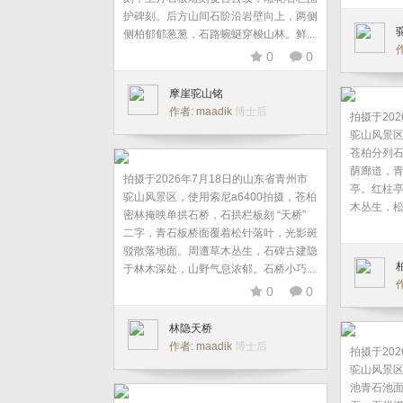
护碑刻。后方山间石阶沿岩壁向上，两侧
侧柏郁郁葱葱，石路蜿蜒穿梭山林。鲜...
作
0
0
摩崖驼山铭
作者: maadik
博士后
拍摄于20
驼山风景区
苍柏分列
荫廊道，
拍摄于2026年7月18日的山东省青州市
亭。红柱
驼山风景区，使用索尼a6400拍摄，苍柏
木丛生，松
密林掩映单拱石桥，石拱栏板刻 “天桥”
二字，青石板桥面覆着松针落叶，光影斑
驳散落地面。周遭草木丛生，石碑古建隐
于林木深处，山野气息浓郁。石桥小巧...
作
0
0
林隐天桥
作者: maadik
博士后
拍摄于20
驼山风景区
池青石池