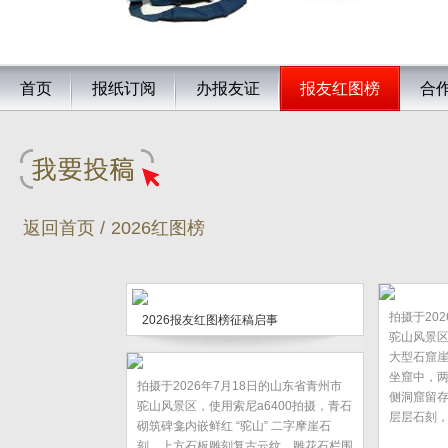
首页
报纸订阅
办报友证
报友红图榜
合
返回首页 /
2026红图榜
拍摄于20
2026报友红图榜征稿启事
驼山风景区
大型石窟
坐窟中，
拍摄于2026年7月18日的山东省青州市
侧洞窟留
驼山风景区，使用索尼a6400拍摄，青石
层层石刻，
砌筑碑龛内嵌鲜红 “驼山” 二字摩崖石
刻，上方石板雕刻复古云纹，雕花石栏围