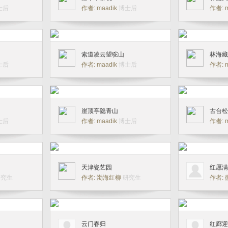
士后
作者: maadik
博士后
作者: 
索道凌云望驼山
林海藏
士后
作者: maadik
博士后
作者: 
崖顶亭隐青山
古台松
士后
作者: maadik
博士后
作者: 
天津瓷艺园
红愿满
研究生
作者: 渤海红柳
研究生
作者:
云门春归
红廊迎