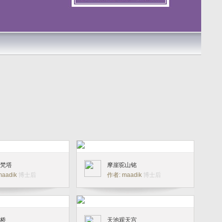
梵塔
摩崖驼山铭
maadik
博士后
作者: maadik
博士后
桥
天池观天宫