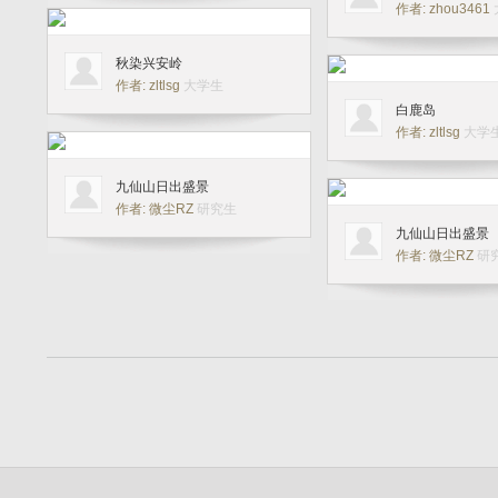
作者: zhou3461
秋染兴安岭
作者: zltlsg
大学生
白鹿岛
作者: zltlsg
大学
九仙山日出盛景
作者: 微尘RZ
研究生
九仙山日出盛景
作者: 微尘RZ
研
2025年8月30日，九仙山云海，
0
2025年8月30日，雨后九
云绕山盟阁
绕。
作者: 微尘RZ
研究生
仙山云海
作者: 微尘RZ
研
2025年7月27日拍摄于浙江文成的龙麒
源景区，索尼A7R4 F2.8 24-70相机