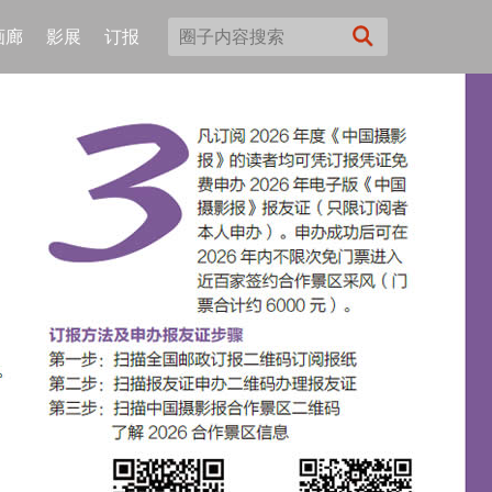
画廊
影展
订报