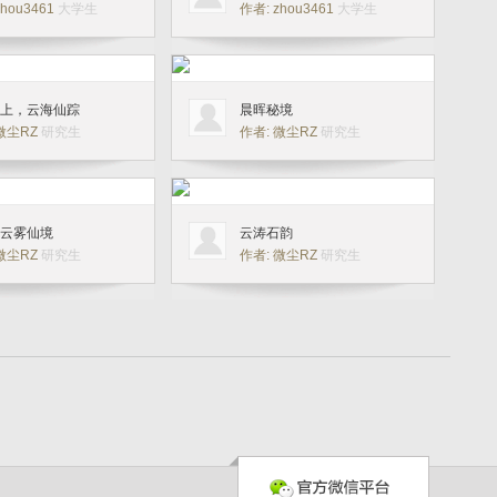
zhou3461
大学生
作者: zhou3461
大学生
上，云海仙踪
晨晖秘境
 微尘RZ
研究生
作者: 微尘RZ
研究生
云雾仙境
云涛石韵
 微尘RZ
研究生
作者: 微尘RZ
研究生
摄于湖北省十堰市武当山景
2025年7月27日拍摄于浙江文成的龙麒
机摄影夜景无人机表演。
源景区，大疆御3无人机航拍全景合成。
0
0
一梦
景区之窗
13030888997
大学生
作者: 染色体
大学生