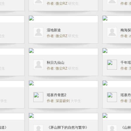
究生
作者: 微尘RZ
研究生
作者:
湿地新途
梅海探
究生
作者: 微尘RZ
研究生
作者: z
秋日九仙山
千年瑶
究生
作者: 微尘RZ
研究生
作者:
瑶寨丹青图2
瑶寨丹
大学生
作者: 深蓝砺剑
大学生
作者:
福道》
《茅山脚下的自然与繁华》
《山林