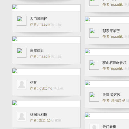
作者: maadik
博
古门藏幽径
作者: maadik
博士后
彩索穿翠峦
作者: maadik
博
崖窟佛影
作者: maadik
博士后
驼山石窟瞰佛境
作者: maadik
博
孕育
作者: lqylxtlmg
博士生
天津 瓷艺园
作者: 渤海红柳
林间照相馆
作者: 微尘RZ
研究生
云门春框