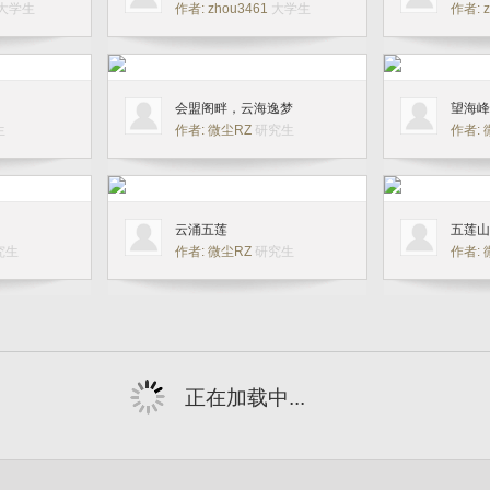
大学生
作者: zhou3461
大学生
神像》
作者: 
会盟阁畔，云海逸梦
望海峰
生
作者: 微尘RZ
研究生
作者:
云涌五莲
五莲山
究生
作者: 微尘RZ
研究生
作者:
仙山云雾缭
2025.5月拍
2025年4月26日，从山东日照九仙山风
区武当一梦。手
景区向东拍摄五莲山紫峰夕照景点。相
机：佳能EOS 7D MARK 2，镜头：EF-S
0
18-135mm f/3.5-5.6 IS。
0
武当
究生
作者: 
紫峰夕照
作者: yyg567
博士后