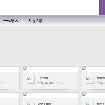
合作景区
各地活动
山栏望翠
林海浮
士后
作者: maadik
博士后
作者: 
窟中千佛境
林隐天