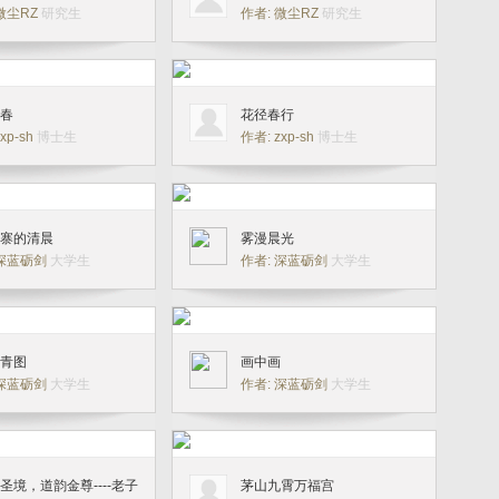
 微尘RZ
研究生
作者: 微尘RZ
研究生
春
花径春行
xp-sh
博士生
作者: zxp-sh
博士生
寨的清晨
雾漫晨光
 深蓝砺剑
大学生
作者: 深蓝砺剑
大学生
青图
画中画
 深蓝砺剑
大学生
作者: 深蓝砺剑
大学生
圣境，道韵金尊----老子
茅山九霄万福宫