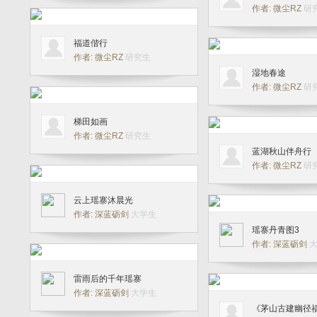
作者: 微尘RZ
研
福道偕行
作者: 微尘RZ
研究生
湿地春途
作者: 微尘RZ
研
梯田如画
作者: 微尘RZ
研究生
蓝湖秋山伴舟行
作者: 微尘RZ
研
云上瑶寨沐晨光
作者: 深蓝砺剑
大学生
瑶寨丹青图3
作者: 深蓝砺剑
雷雨后的千年瑶寨
作者: 深蓝砺剑
大学生
《茅山古建幽径