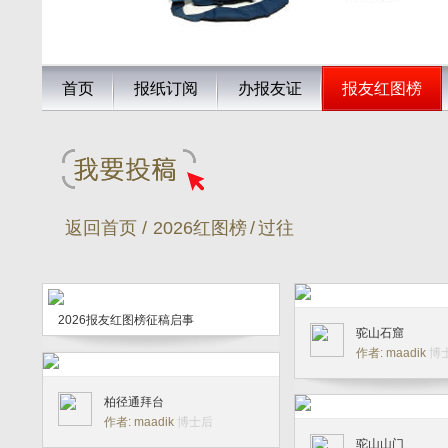
首页
报纸订阅
办报友证
报友红图榜
返回首页 /
2026红图榜
/
过往
2026报友红图榜征稿启事
驼山石窟
作者: maadik
博
柏径通拜台
作者: maadik
博士后
驼山山门